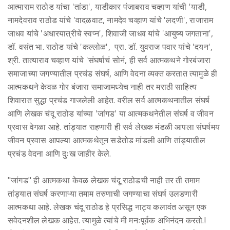
आत्माराम राठोड यांचा 'तांडा', याडीकार पंजाबराव चव्हाण यांची 'याडी,
नामदेवराव राठोड यांचे 'वादळवाट, नामदेव चव्हाण यांचे 'लदणी', राजाराम
जाधव यांचे 'अधारयात्रीचे स्वप्न', शिवाजी जाधव यांचे 'आयुष्य जगताना',
डॉ. वसंत भा. राठोड यांचे 'कल्लोळ', प्रा. डॉ. युवराज पवार यांचे 'दयन',
श्री. तात्याराव चव्हाण यांचे 'संघर्षाचं सोनं, ही सर्व आत्मकथने गोरबंजारा
समाजाच्या जगण्यातील प्रचंड संघर्ष, आणि वेदना व्यक्त करतात त्यामुळे ही
आत्मकथने केवळ गोर बंजारा समाजामध्येच नाही तर मराठी साहित्य
शिवारात सुद्धा प्रचंड गाजलेली आहेत. वरील सर्व आत्मकथनातील संघर्ष
आणि लेखक चंदू राठोड यांच्या 'जांगड' या आत्मकथनेतील संघर्ष व जीवन
प्रवास वेगळा आहे. तांड्यात राहणारी ही सर्व लेखक मंडळी आपला संघर्षमय
जीवन प्रवास आपल्या आत्मकथेतून सडेतोड मांडली आणि तांड्यातील
प्रचंड वेदना आणि दुःख जाहीर केले.
"जांगड" ही आत्मकथा केवळ लेखक चंदू राठोडची नाही तर ती तमाम
तांड्यात संघर्ष करणाऱ्या तमाम तरुणाची जगण्याचा संघर्ष उलडणारी
आत्मकथा आहे. लेखक चंदू राठोड हे प्रसिद्ध नाट्य कलावंत असून एक
सवेदनशील लेखक आहेत. त्यामुळे त्यांचे मी मनःपूर्वक अभिनंदन करतो.!