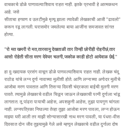
वाचकाचे डोळे पाणावल्याशिवाय राहत नाही. इतके प्रभावी हे आत्मकथन
आहे. जसे
सीताचा हगवण व उलटीमुळे मृत्यू झाला त्यावेळी लेखकाची आजी "ढावलो"
करून रडू लागली. घरासमोर जमलेल्या बाया आजींना समजावत सांगत
होत्या.
"रो मत खमरी रो मत,तारसामु देखताळी तार तिन्ही छोरीही रोहरीछं,तार
आसो रोहेती सीता मरण देवेघर चलगी,जकोळ काही होटो आयेवाळ छेई."
हा दुःखदायक प्रसंग वाचून डोळे पाणवल्याशिवाय राहत नाही. लेखक चंदू
राठोड यांचे लग्न दुर्गा नावाच्या मुलीशी होते. आणि लग्नाच्या अगोदर मुलीचे
आजोबा मरण पावतात आणि तिसऱ्या दिवशी चंद्रकला बाईची मुलगी मरण
पावते. त्यामुळे लेखकाचे वडील चिडून जाऊन लेखकाची पत्नी दुर्गाला भांडू
लागतात. तू पांढरा पायाची आहेस, अपशकुनी आहेस, तुझा पायगुण चांगला
नाही. लग्नपत्रिका निघाल्या तेव्हा तुझा आजोबा मरण पावला, लग्न होऊन
माझ्या घरी आली तर माझी सोन्यासारखी नाथ मरण पावली, या पंधरा-वीस
दिवसात दोन जीव तुझ्यामुळे गेले असे म्हणून लेखकाचे वडील दुर्गाला दोष