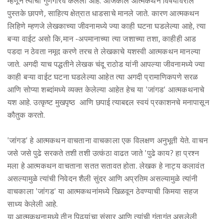
म्हणून त्यांचा गुणगौरव केलेला आहे. आजकाल आत्मकथन विषयावरील
पुस्तके छापणे, साहित्य क्षेत्रात धाडसाचे मानले जाते. कारण आत्मकथन
लिहिणे म्हणजे लेखकाच्या जीवनामध्ये ज्या काही घटना घडलेल्या आहे, त्या
बऱ्या वाईट असो कि,मान -अपमानाच्या त्या जशाच्या तशा, काहीही आड
पडदा न ठेवता नमूद करणे तरच ते लेखकाचे यशस्वी आत्मकथन मानल्या
जाते. अगदी याच पद्धतीने लेखक चंदू राठोड यांनी आपल्या जीवनामध्ये ज्या
काही बऱ्या वाईट घटना घडलेल्या आहेत त्या अगदी प्रामाणिकपणे सरळ
आणि सोप्या शब्दांमध्ये व्यक्त केलेल्या आहेत हेच या 'जांगड' आत्मकथनाचे
यश आहे. उत्कृष्ट मुखपृष्ठ आणि छपाई त्याबद्दल स्वयं प्रकाशनचे मनापासून
कौतुक करतो.
'जांगड' हे आत्मकथन वाचताना वाचकाला एक विलक्षण अनुभूती येते. वाचन
जसे जसे पुढे सरकते तशी तशी उत्कंठा वाढत जाते 'पुढे काय? हा प्रश्न
मला हे आत्मकथन वाचताना सतत सतावत होता. लेखक हे नाट्य कलावंत
असल्यामुळे त्यांची निवेदन शैली सुंदर आणि अप्रतिम असल्यामुळे त्यांनी
वाचकाला 'जांगड' या आत्मकथनांमध्ये खिळवून ठेवण्याची किमया सहज
साध्य केलेली आहे.
या आत्मकथनामध्ये तीन पिढ्यांचा संसार आणि त्यांची गुंतागुंत असलेली