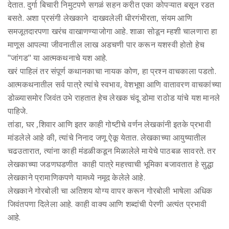
देतात. दुर्गा बिचारी निमुटपणे सगळं सहन करीत एका कोपऱ्यात बसून रडत
बसते. अशा प्रसंगी लेखकाने दाखवलेली धीरगंभीरता, संयम आणि
समजूतदारपणा खरंच वाखाणण्याजोगा आहे. शाळा सोडून म्हशी चालणारा हा
माणूस आपल्या जीवनातील लाख अडचणी पार करून यशस्वी होतो हेच
"जांगड" या आत्मकथनाचे यश आहे.
खरं पाहिलं तर संपूर्ण कथानकाचा नायक कोण, हा प्रश्न वाचकाला पडतो.
आत्मकथनातील सर्व पात्रे त्यांचे स्वभाव, वेशभूषा आणि वातावरण वाचकांच्या
डोळ्यासमोर जिवंत उभे राहतात हेच लेखक चंदू डोमा राठोड यांचे यश मानले
पाहिजे.
तांडा, घर ,शिवार आणि इतर काही गोष्टीचे वर्णन लेखकांनी इतके प्रभावी
मांडलेले आहे की, त्यांचे निनाद जणू ऐकू येतात. लेखकाच्या आयुष्यातील
चढउतारात, त्यांना काही मंडळीकडून मिळालेले मायेचे पाठबळ सावरते. तर
लेखकाच्या जडणघडणीत काही पात्रे महत्त्वाची भूमिका बजावतात हे सुद्धा
लेखकाने प्रामाणिकपणे यामध्ये नमूद केलेले आहे.
लेखकाने गोरबोली चा अतिशय योग्य वापर करून गोरबोली भाषेला अधिक
जिवंतपणा दिलेला आहे. काही वाक्य आणि शब्दांची पेरणी अत्यंत प्रभावी
आहे.