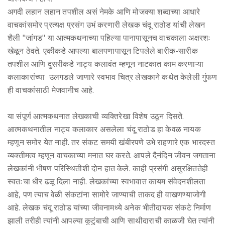
अगदी लहान लहान तपशील असं नेमके आणि मोजक्या शब्दाच्या आधारे
वाचकांसमोर प्रत्यक्ष प्रसंग उभं करणारी लेखक चंदू राठोड यांची लेखन
शैली "जांगड" या आत्मकथनाच्या पहिल्या पानापासूनच वाचकाला अक्षरशः
खेळून ठेवते. एकीकडे आपल्या बालपणापासून टिपलेले बारीक-सारीक
तपशील आणि दुसरीकडे नाट्य कलावंत म्हणून नाटकात काम करणाऱ्या
कलाकारांच्या उलगडले जाणारे स्वभाव चित्र लेखकाने कथेत केलेली गुंफण
ही वाचकांसाठी मेजवानीच आहे.
या संपूर्ण आत्मकथनात लेखकाची व्यक्तिरेखा विशेष उठून दिसते.
आत्मकथनातील नाट्य कलाकार असलेला चंदू राठोड हा केवळ नायक
म्हणून समोर येत नाही. तर संकट समयी खंबीरपणे उभे राहणारे एक भारदस्त
व्यक्तीमत्व म्हणून वाचकाच्या मनात घर करते. आपले दैनंदिन जीवन जगताना
लेखकांनी भीषण परिस्थितीशी दोन हात केले. काही प्रसंगी असुरक्षिततेही
स्वतःचा धीर ढळू दिला नाही. लेखकांच्या स्वभावात कायम संवेदनशीलता
आहे, पण त्याच वेळी संकटांना सामोरे जाण्याची ताकद ही वाखणण्याजोगी
आहे. लेखक चंदू राठोड यांच्या जीवनामध्ये अनेक भीतीदायक संकटे निर्माण
झाली तरीही त्यांनी आपल्या कुटुंबाची आणि साथीदाराची काळजी घेत त्यांनी