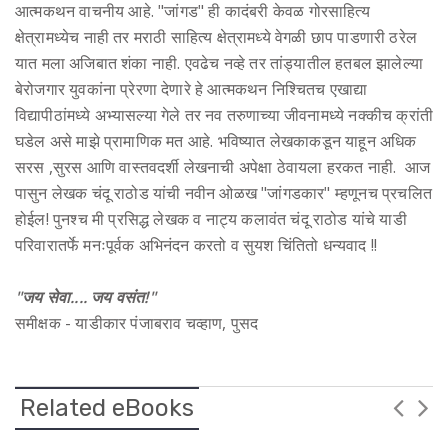
आत्मकथन वाचनीय आहे. "जांगड" ही कादंबरी केवळ गोरसाहित्य
क्षेत्रामध्येच नाही तर मराठी साहित्य क्षेत्रामध्ये वेगळी छाप पाडणारी ठरेल
यात मला अजिबात शंका नाही. एवढेच नव्हे तर तांड्यातील हतबल झालेल्या
बेरोजगार युवकांना प्रेरणा देणारे हे आत्मकथन निश्चितच एखाद्या
विद्यापीठांमध्ये अभ्यासल्या गेले तर नव तरुणाच्या जीवनामध्ये नक्कीच क्रांती
घडेल असे माझे प्रामाणिक मत आहे. भविष्यात लेखकाकडून याहून अधिक
सरस ,सुरस आणि वास्तवदर्शी लेखनाची अपेक्षा ठेवायला हरकत नाही‌. आज
पासुन लेखक चंदू राठोड यांची नवीन ओळख "जांगडकार" म्हणूनच प्रचलित
होईल! पुनश्च मी प्रसिद्ध लेखक व नाट्य कलावंत चंदू राठोड यांचे याडी
परिवारातर्फे मनःपूर्वक अभिनंदन करतो व सुयश चिंतितो धन्यवाद !!
"जय सेवा.... जय वसंत!"
समीक्षक - याडीकार पंजाबराव चव्हाण, पुसद
Related eBooks