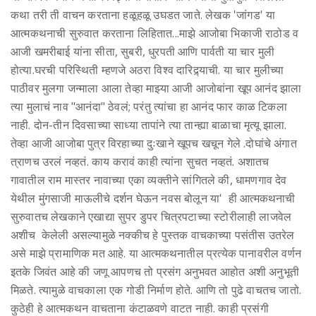
कथा तरी ती वाचन करताना हळूहळू उघडत जाते. लेखक 'जांगड' या
आत्मकथनाची सुरुवात करताना लिहितात...माझे आजोबा भिकाजी राठोड व
आजी खमरीबाई यांना सीता, सुबरी, धुरपती आणि पार्वती या चार मुली
होत्या.घरची परिस्थिती म्हणजे अठरा विश्व दारिद्र्याची. या चार मुलीच्या
पाठीवर मुलगा जन्माला आला तेव्हा माझ्या आजी आजोबांना खूप आनंद झाला
त्या मुलाचं नाव "आनंदा" ठेवलं; परंतु त्यांचा हा आनंद फार काळ टिकला
नाही. दोन-तीन दिवसाच्या साध्या तापांने त्या तान्ह्या बाळाचा मृत्यू झाला.
तेव्हा आजी आजोबा पुत्र विरहाच्या दुःखाने खूपच खचून गेले .दोघांचे अंगात
त्राणच उरलं नव्हतं. काय करावं काही त्यांना सुचत नव्हतं. अशातच
गावातील राम मास्तर नावाच्या एका व्यक्तीने सांगितले की, धामणगाव देव
येथील मुंगसाजी माऊलीचे दर्शन घेऊन नवस बोलून या' ही आत्मकथनाची
सुरुवातच लेखकाने एखाद्या सुपर डुपर चित्रपटाच्या स्टोरीलाही लाजवेल
अशीच केलेली असल्यामुळे नक्कीच हे पुस्तक वाचकाच्या पसंतीस उतरेल
असे माझे प्रामाणिक मत आहे. या आत्मकथनातील प्रत्येक पानावरील वर्णन
इतके जिवंत आहे की जणू आपणच तो प्रसंग अनुभवत आहोत अशी अनुभूती
मिळते. त्यामुळे वाचकाला एक गोडी निर्माण होते. आणि तो पुढे वाचतच जातो.
कुठेही हे आत्मकथन वाचताना कंटाळवणे वाटत नाही. काही प्रसंगी