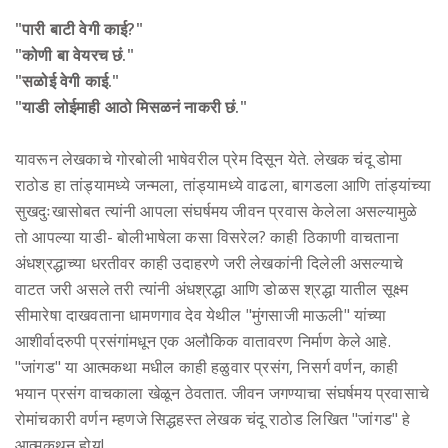
"पारी बाटी वेगी काई?"
"कोणी बा वेयरच छं."
"सळोई वेगी काई."
"याडी लोईमाही आठो मिसळनं नाकरी छं."
यावरून लेखकाचे गोरबोली भाषेवरील प्रेम दिसून येते. लेखक चंदू डोमा
राठोड हा तांड्यामध्ये जन्मला, तांड्यामध्ये वाढला, बागडला आणि तांड्यांच्या
सुखदुःखासोबत त्यांनी आपला संघर्षमय जीवन प्रवास केलेला असल्यामुळे
तो आपल्या याडी- बोलीभाषेला कसा विसरेल? काही ठिकाणी वाचताना
अंधश्रद्धाच्या धरतीवर काही उदाहरणे जरी लेखकांनी दिलेली असल्याचे
वाटत जरी असले तरी त्यांनी अंधश्रद्धा आणि डोळस श्रद्धा यातील सूक्ष्म
सीमारेषा दाखवताना धामणगाव देव येथील "मुंगसाजी माऊली" यांच्या
आशीर्वादरुपी प्रसंगांमधून एक अलौकिक वातावरण निर्माण केले आहे.
"जांगड" या आत्मकथा मधील काही हळुवार प्रसंग, निसर्ग वर्णन, काही
भयान प्रसंग वाचकाला खेळून ठेवतात. जीवन जगण्याचा संघर्षमय प्रवासाचे
रोमांचकारी वर्णन म्हणजे सिद्धहस्त लेखक चंदू राठोड लिखित "जांगड" हे
आत्मकथन होय!