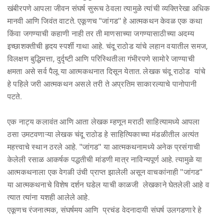
खंबीरपणे आपला जीवन संघर्ष सुरूच ठेवला त्यामुळे त्यांची व्यक्तिरेखा अधिक
मानवी आणि जिवंत वाटते. एकूणच "जांगड" हे आत्मकथन केवळ एक कथा
किंवा जगण्याची कहाणी नाही तर ती माणसाच्या जगण्यासाठीच्या अदम्य
इच्छाशक्तीची हृदय स्पर्शी गाथा आहे. चंदू राठोड यांचे लहान वयातील समज,
विलक्षण बुद्धिमत्ता, दुर्दृष्टी आणि परिस्थितीला गंभीरपणे सामोरे जाण्याची
क्षमता असे सर्व पैलू या आत्मकथनात दिसून येतात. लेखक चंदू राठोड यांचे
हे पहिले जरी आत्मकथन असले तरी ते अप्रतिम साकारल्याचे पानोपानी
पटते.
एक नाट्य कलावंत आणि आता लेखक म्हणून मराठी साहित्यामध्ये आपला
ठसा उमटवणाऱ्या लेखक चंदू राठोड हे साहित्यिकाच्या मंडळीतील अत्यंत
महत्त्वाचे स्थान ठरले आहे. "जांगड" या आत्मकथनामध्ये अनेक प्रसंगाची
केलेली रसाळ आकर्षक पद्धतीची मांडणी मात्र नाविन्यपूर्ण आहे. त्यामुळे या
आत्मकथनाला एक वेगळी उंची प्राप्त झालेली असून वाचकांनाही "जांगड"
या आत्मकथनाचे विशेष दर्शन घडेल याची काळजी लेखकाने घेतलेली आहे व
त्यात त्यांना यशही आलेले आहे.
एकूणच रंजनात्मक, संघर्षमय आणि प्रचंड वेदनादायी संघर्ष उलगडणारे हे